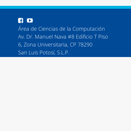
Área de Ciencias de la Computación
Av. Dr. Manuel Nava #8 Edificio T Piso
6, Zona Universitaria, CP 78290
San Luis Potosí, S.L.P.
Tel (444) 8-26-23-30 ext 6050
© 2026 Todos los derechos reservados
Inicio
Área
Carreras
Alumnos
Profesores